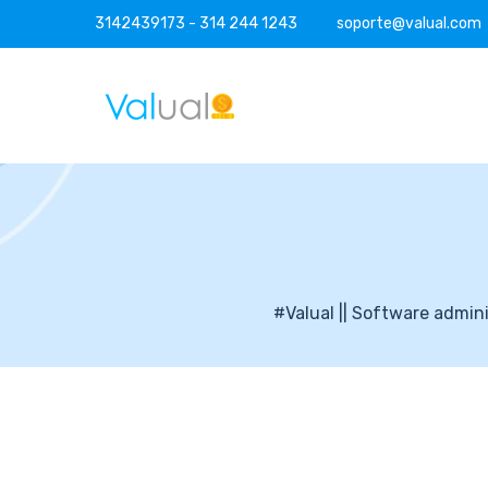
3142439173 - 314 244 1243
soporte@valual.com
#Valual || Software admini