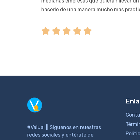
medianas empresas que quieran llevar un 
hacerlo de una manera mucho mas practic
Enla
Conta
Térmi
#Valual || Síguenos en nuestras
Políti
redes sociales y entérate de